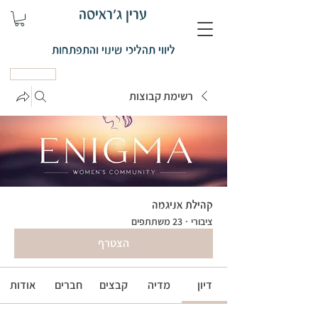
ערין ג'ראיסה
ליווי תהליכי שינוי והתפתחות
קביעת פגישה
רשימת קבוצות
קהילת אניגמה
ציבורי
·
23 משתתפים
הצטרף
דיון
מדיה
קבצים
חברים
אודות