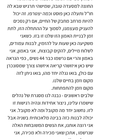
החוצה למסעדה טובה, שמישהי תרגיש שבא לה 
חו"ל ותעלה כאן פוסט וכמה יצטרפו. זה יכול 
להיות מרחב מחבק של החיים, אם רק נסכים 
להעניק מעצמנו, לסמוך על ההתחלה הזו, לתת 
זמן לבניית האמון הזו שלנו זו בזו. כשאני 
משקיעה כאן שעות על להזמין, לבנות עמודים, 
לשלוח מיילים, להקים קבוצות,  אני באמון, אני 
באמון והרי אם נרשמו כבר 44 נשים , כפי הנראה 
שיש כאן איזושהי קריאה איזשהו צורך שמסונכרן 
עם כולן, בואו נגלה יחד מהו, בואו ניתן לזה 
מקום וזמן בחיים שלנו. 
מקום וזמן להתפתחות.
שלבים ראשונים - נבנה לנו מסגרת של נהלים 
שישמרו עלינו, ניצור אחידות ונהיה רגישות זו 
לזו. נחשוב יחד מה מקובל ומה לא מקובל. אני 
יכולה לבנות כזה בבינה מלאכותית בשניה אבל 
אני רוצה אותנו, את הנשים המשובחות האלה 
שנרשמו , אתכן שאני מכירה ולא מכירה, אני 