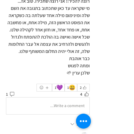
רוצה להכיר!! אני רוצה שתכירו. טוב אז... 
מי שקראה עד כאן שתכתוב בתגובה את השם 
שלה ומינימום מילה אחד שעלתה בה כשקראה 
את הפוסט הראשון הזה, מילה אחת, או מחשבה 
אחת, או פחד אחד, או חזון אחד לקהילה שלנו.
שכל אישה ואישה בה הולכת להתפתח ולגדול 
ולהגשים ולהרחיב את עצמה אל עבר החלומות 
שלה, זה אולי יהיה החלום המשותף שלנו.
כבר אוהבת
ומתה לפגוש
שלכן ערין 🌱
💜
😃
1
1
2
1
4
Write a comment...
Newest