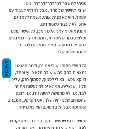
עניתי לה שברורררררררררררר !!!!!! 
יש בי  לחישה של פחד , אבל למדתי לעבוד עם 
הפחד, הוא לא מנהל אותי, אשמח ללמד גם 
אתכן לא לעצור כשפוחדים. 
מענין אותי מה אני אלמד מכן, כל אישה עולם 
ומלואו, כמה שלימדתי , תמכתי והדרכתי נשים 
כמטפלת מנוסה , תמיד תמיד גם למדתי 
מהמטופלות שלי. 
REVIEWS
הלב שלי פתוח ויש בי אמונה, ולמרות שאנו 
נמצאות בתקופה שיש בה מלא כיווץ ופחד, 
דווקא עכשיו בא לי לסמוך, לסמוך חזק, עליכן, 
עלינו, שנצליח. אני לא יכולה לעשות את זה 
לבד, אני לא מחפשת להיות גורו, אני רוצה 
שהמרחב שלנו יהיה שלנו, אני הקרקע, המבנה, 
האחזקה אבל הלב הפועם הוא כולנו יחד. 
תחשבו רגע שמישהי תעבור דירה וכמה יקפצו 
לעזור, שמישהי תתגרש וכמה ימשכו אותה 