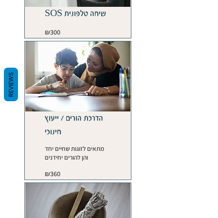
שיחה טלפונית SOS
300
₪300
Israeli
new
shekels
REVIEWS
הדרכת הורים / ייעוץ
חינוכי
מתאים לזוגות שחיים יחד
והן להורים יחידנים
360
₪360
Israeli
new
shekels