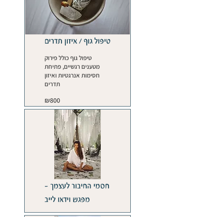
טיפול גוף / איזון תדרים
טיפול גוף כולל פירוק
מטענים רגשיים, פתיחת
חסימות אנרגטיות ואיזון
תדרים
800
₪800
Israeli
new
shekels
חסמי החיבור לעצמך -
מפגש וידאו לייב