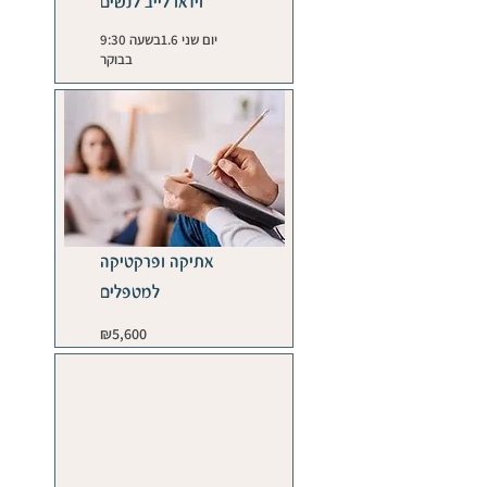
וידאו לייב לנשים
יום שני 1.6בשעה 9:30
בבוקר
אתיקה ופרקטיקה
למטפלים
5,600
₪5,600
Israeli
new
shekels