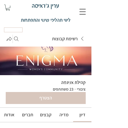
ערין ג'ראיסה
ליווי תהליכי שינוי והתפתחות
קביעת פגישה
רשימת קבוצות
קהילת אניגמה
ציבורי
·
23 משתתפים
הצטרף
דיון
מדיה
קבצים
חברים
אודות