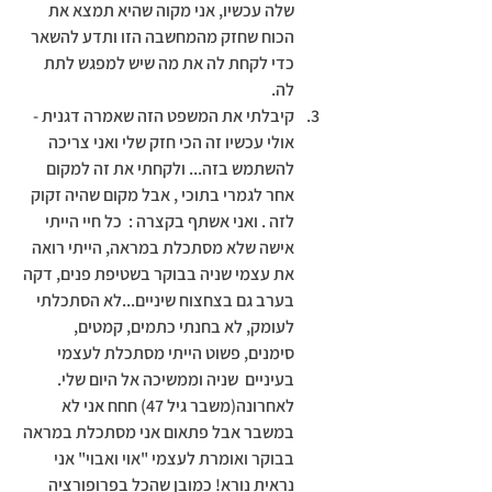
שלה עכשיו, אני מקוה שהיא תמצא את 
הכוח שחזק מהמחשבה הזו ותדע להשאר 
כדי לקחת לה את מה שיש למפגש לתת 
לה. 
קיבלתי את המשפט הזה שאמרה דגנית - 
אולי עכשיו זה הכי חזק שלי ואני צריכה 
להשתמש בזה... ולקחתי את זה למקום 
אחר לגמרי בתוכי , אבל מקום שהיה זקוק 
לזה . ואני אשתף בקצרה :  כל חיי הייתי 
אישה שלא מסתכלת במראה, הייתי רואה 
את עצמי שניה בבוקר בשטיפת פנים, דקה 
בערב גם בצחצוח שיניים...לא הסתכלתי 
לעומק, לא בחנתי כתמים, קמטים, 
סימנים, פשוט הייתי מסתכלת לעצמי 
בעיניים  שניה וממשיכה אל היום שלי. 
לאחרונה(משבר גיל 47) חחח אני לא 
במשבר אבל פתאום אני מסתכלת במראה 
בבוקר ואומרת לעצמי "אוי ואבוי" אני 
נראית נורא! כמובן שהכל בפרופורציה 