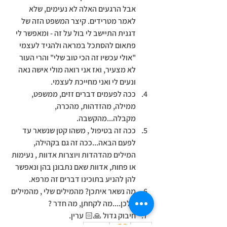
אבל הרגעים האלה לא נעימים, שלא 
לאמר מטרידים. קיצר המשפט הזה של 
דגנית התיישב לי בול על זה - ומאפשר לי 
פתאום להסתכל במראה ולהגיד לעצמי 
"אולי עכשיו זה הכי טוב שלי" והרי העור 
לא מצעיר, ואז אני רואה מולי אישה נאה 
ונעים לי ואני מחייכת לעצמי. 
ככה לפעמים דברים זזים, ממשפט, 
ממילה, מהזדהות, מהכרה, 
מקבלה...מהקשבה. 
ככה זה בטיפול , משהו קטן שנשאר עד 
לפעם הבאה...ככה זה גם בקהילה, 
המילים מהדהדות ויוצרות אדוות , נעימות 
או פחות, אדוות שאם נתבונן בהן ונאפשר 
להן להניע בתוכינו דברים זה מרפא. 
מה נשאר איתכן? מהמילים שלי , מהמילים 
שלכן....מה לקחתן, מה חדר ? 
חיבוק גדול 🙏🏻 ערין.