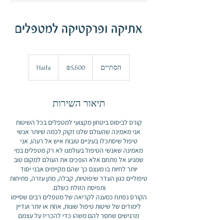
אתיקה ופרקטיקה למטפלים
5,600
Israeli
הסתיים
ה
₪5,600
Haifa
new
shekels
ס
ת
י
תיאור השירות
י
ם
אני מאמינה שהעולם שלנו זקוק לכמה שיותר אנשי
טיפול שיסתכלו בעיניים טובות איש אל רעהו, אני
מאמינה שאנשי הטיפול בעולמנו לא רק מטפלים במי
שמגיע אל פתחם אלא הופכים את העולם למקום טוב
יותר לחיות בו מעצם כך שהם מקיימים אבני יסוד
טיפוליים כגון העדר שיפוטיות, קבלה, מתן עזרה, פתיחות
הקורס נפתח כמענה לקריאה של מטפלים רבים שסיימו
לימודים של שיטות טיפול שונות, אחת או יותר ועדיין
מרגישים שחסר להם משהו כדי להכריז על עצמם