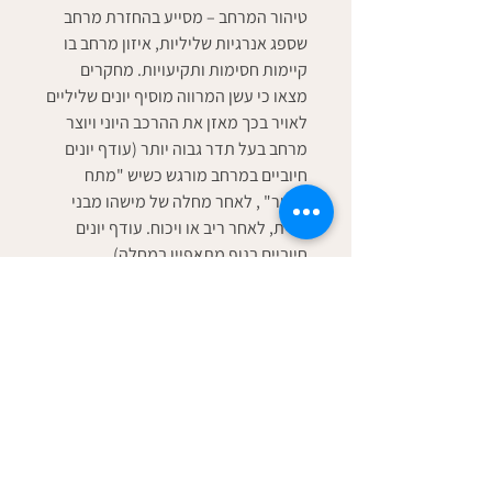
טיהור המרחב
– מסייע בהחזרת מרחב
שספג אנרגיות שליליות, איזון מרחב בו
קיימות חסימות ותקיעויות. מחקרים
מצאו כי עשן המרווה מוסיף יונים שליליים
לאויר בכך מאזן את ההרכב היוני ויוצר
מרחב בעל תדר גבוה יותר (עודף יונים
חיוביים במרחב מורגש כשיש "מתח
באויר" , לאחר מחלה של מישהו מבני
הבית, לאחר ריב או ויכוח. עודף יונים
חיוביים בגוף מתאפיין במחלה).
PRODUCT INFO
I'm a product detail. I'm a great place
RETURN & REFUND POLICY
to add more information about your
product such as sizing, material, care
I’m a Return and Refund policy. I’m a
and cleaning instructions. This is also a
SHIPPING INFO
great place to let your customers know
great space to write what makes this
what to do in case they are dissatisfied
product special and how your