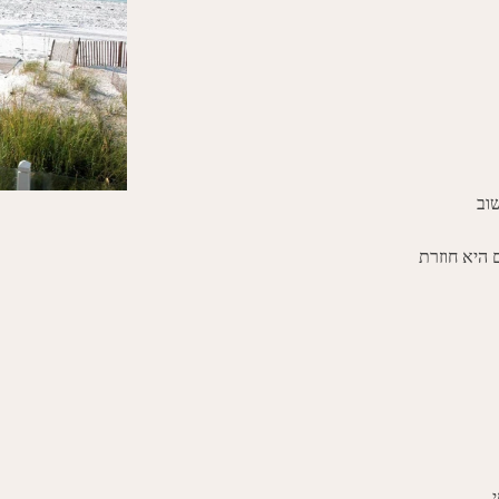
וב 
 היא חוזרת
,