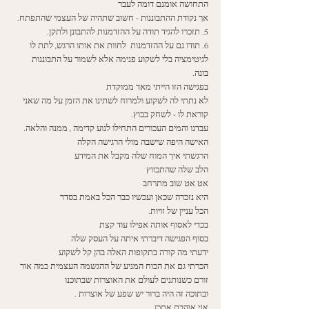
התחושה אומנם דומה לעבר
אך נקודת ההתבוננות - חשוב שתהיה של העצמי שהתפתח. 
5. תזכרו להגיד תודה על ההזדמנות להתבונן ולתקן.
6. תודו גם על ההזדמנות  לחוות את אותו הרגש, לתת לו 
לגיטימציה בלי לשקוע פנימה אלא לשמור על התבוננות 
בונה. 
בפגישה הזו הייתי מאד ממוקדת
לא נתתי לה לשקוע ולמרוח לשתינו את הזמן על מה שאני 
קוראת לו - לשחק בבוץ. 
עבדנו והמים העכורים התחילו לנוע קדימה , ממנה והלאה. 
האישה היפה שישבה מולי הרגישה הקלה
הרגשתי איך המוח שלה מקבל את המידע
הלב שלה שהתכווץ 
אט אט שוב מתרחב
היא נזכרה שכאן ועכשיו כבר הכל באמת בסדר
הכל עניין של זויות.
בכדי לאסוף אותה אפילו עוד קצת 
בסוף הפגישה דיברתי איתה על העסק שלה
ידעתי מה קורה בתקופות האלה בהן קל לשקוע
הכרתי גם את הכוח המניע של ההגשמה העצמית כמה אור 
זורם כשנותנים לעולם את האוצרות שבתוכנו
ובתוכה זה היה ברור יש שפע של אוצרות . 
אני אוהבת אתכן,