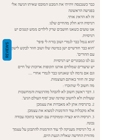
כבר כשנכנסה זיהיתי את המבט המובס שאיתו הגיעה אלי 
בפגישה הראשונה
זה לא הדאיג אותי. 
רגרסיה היא חלק מהחיים שלנו. 
אנו טועים כשאנו חושבים שרק לילדים ממש קטנים יש 
רגרסיות. 
"הוא נגמל כבר לגמרי ושוב בורח לי פיפי"
REVIEWS
"הוא כבר חודשיים ישן במיטה שלו ושוב חוזר לבקש לישון 
עם ההורים". 
גם לנו כמבוגרים יש רגרסיות
יש שיעורים שמלווים אותנו תקופות ארוכות של חיים
וגם אם נדמה לנו שאנחנו כבר לגמרי אחרי ....
שוב זה חוזר באותם העוצמות.
מה חשוב לי שתזכרו :
1. דבר ראשון חשוב לא להבהל מהרגשות והמחשבות 
שעולות ולא לחשוב שהינה שוב "סוף העולם הגיע".
2. ברגרסיה אתן לא מאבדות את עצמכן
אלא מקבלות עוד הזדמנות למצוא את עצמכן.
3. רגרסיה היא קצרה וממוקדת עם תעשי בתוכה עבודה 
נכונה.
4. כל רגרסיה מעניקה לך עוד הזדמנות להתבונן על עצמך 
מהזוית החדשה שאליה הגעת היום,