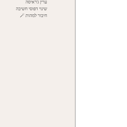
ערין ג'ראיסה
שינוי דפוסי חשיבה
חיבור למהות 🪄