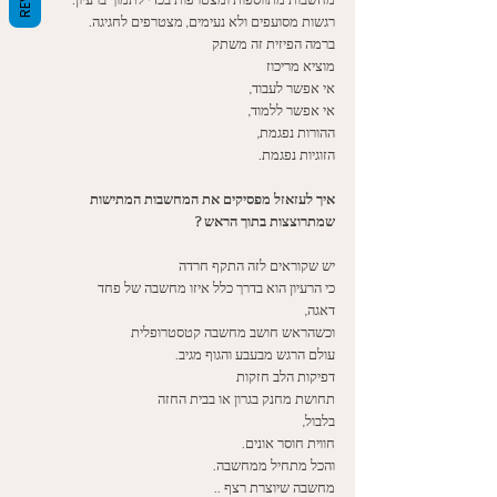
רגשות מסועפים ולא נעימים, מצטרפים לחגיגה. 
ברמה הפיזית זה משתק
מוציא מריכוז
אי אפשר לעבוד,
אי אפשר ללמוד,
ההורות נפגמת, 
הזוגיות נפגמת.
איך לעזאזל מפסיקים את המחשבות המתישות 
שמתרוצצות בתוך הראש ?
יש שקוראים לזה התקף חרדה
כי הרעיון הוא בדרך כלל איזו מחשבה של פחד
דאגה,
וכשהראש חושב מחשבה קטסטרופלית
עולם הרגש מבעבע והגוף מגיב.
דפיקות הלב חזקות
תחושת מחנק בגרון או בבית החזה
בלבול,
חווית חוסר אונים.
והכל מתחיל ממחשבה.
מחשבה שיוצרת רצף .. 