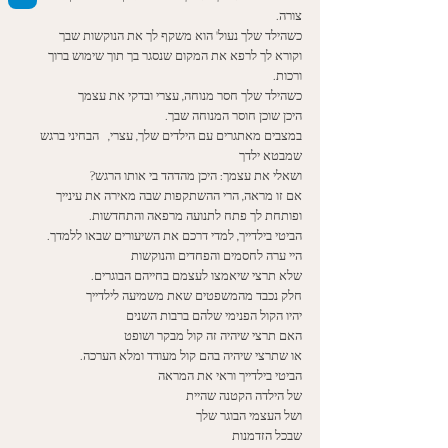
צורה.
כשהילד שלך נעול' הוא משקף לך את הנוקשות שבך
וקורא לך לרפא את המקום שנסגר בך תוך שימוש ברוך 
ורכות. 
כשהילד שלך חסר מנוחה, עצרי ובדקי את עצמך
היכן שוכן חוסר המנוחה שבך. 
במצבים מאתגרים עם הילדים שלך, עצרי,   הבחיני ברגש 
שמבטא ילדך
ושאלי את עצמך: היכן מהדהד בי אותו הרגש? 
אם זו מראה, הרי ההשתקפות שבה מאירה את עינייך 
ופותחת לך פתח לתנועה מרפאה והתחדשות.
הביטי בילדייך, למדי דרכם את השיעורים שבאו ללמדך.
היי ערה לחסמים והפחדים והנוקשות
שלא תרצי שיאמצו לעצמם בחייהם הבוגרים. 
חלק נכבד מהמשפטים שאת משמיעה לילדייך
יהיו הקול הפנימי שלהם ברבות השנים
האם תרצי שיהיה זה קול מבקר ושופט
או שתרצי שיהיה בהם קול מעודד ומלא הערכה. 
הביטי בילדייך וראי את המראה
של הילדה הקטנה שהיית
ושל העצמי הבוגר שלך
שבכל הזדמנות