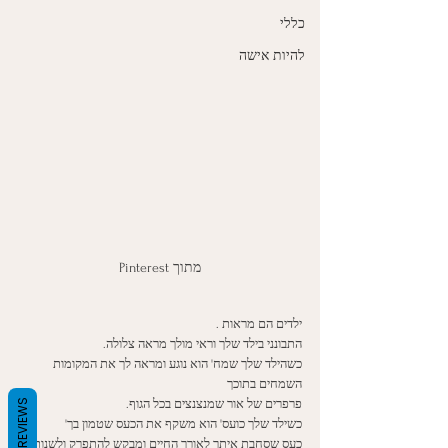
כללי
להיות אישה
מתוך Pinterest
ילדים הם מראות . 
התבונני בילד שלך וראי מולך מראה צלולה. 
כשהילד שלך שמח' הוא נוגע ומראה לך את המקומות 
השמחים בתוכך
REVIEWS
פרפרים של אור שמנצנצים בכל הגוף. 
כשילד שלך כועס' הוא משקף את הכעס שטמון בך'
כעס שסחבת איתך לאורך החיים ומבקש להתפרק ולשנות 