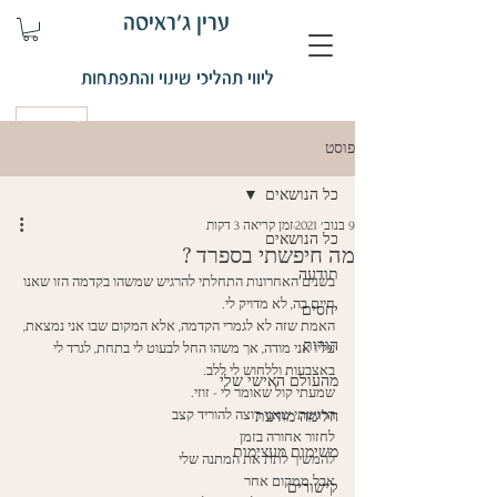
ערין ג'ראיסה
ליווי תהליכי שינוי והתפתחות
קביעת פגישה
פוסט
כל הנושאים
9 בנוב׳ 2021
זמן קריאה 3 דקות
כל הנושאים
מה חיפשתי בספרד ?
תודעה
בשנים האחרונות התחלתי להרגיש שמשהו בקדמה הזו שאנו 
חיים בה, לא מדויק לי. 
יחסים
האמת שזה לא לגמרי הקדמה, אלא המקום שבו אני נמצאת, 
הורות
עליו אני מודה, אך משהו החל לבעוט לי בתחת, לגרד לי 
באצבעות וללחוש לי ללב. 
מהעולם האישי שלי
שמעתי קול שאומר לי - זוזי. 
הרגשתי שאני רוצה להוריד קצב
חלימה מודעת
לחזור אחורה בזמן
משימות מעצימות
להמשיך לתת את המתנה שלי 
אבל ממקום אחר 
קישורים