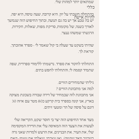
שמתאים יותר למהות שלי. 
כללי
בהתחלה חשבתי על יוון. היא קרובה, שעה טיסה, היא יפה, 
להיות אישה
יש בה טבע אך יש בה גם תנועה, ובתוך החיפוש הזה שנמשך 
לאורך כשנה, של מקומות, סריקת מפות, שאלות, חקירות, 
הרגשתי שמשהו נעצר. 
שהיתי בשקט עד שעלה בי קול שאמר לי - ספרד אהובתך, 
קוראת לך. 
התחלתי לחקור את ספרד. נרשמתי ללימודי ספרדית, שפה 
שתמיד קסמה לי, והתחלתי לחפש בתים. 
גיליתי שהמחירים הזויים. 
למה אני מתכוונת הזויים ? 
אני מתכוונת לזה שבמחיר של דירה שבורה בשכונת מצוקה 
בארץ, אני קונה בספרד בית קרקע כ80 מטר עם איזה 30 
דונם על פיסה של הר ומטעי זיתים. 
מצד אחד החיפוש הזה יצר בי חוסר שקט, הקריאה שלי 
לעשות את הצעד הזה המאיסה עלי את הדירה המקסימה 
שלי, את העיר, את הבניינים, את הרעש (למרות שאני גרה 
בשכונב מאד שקטה) , ואז עצרתי, שאלתי את עצמי- האם 