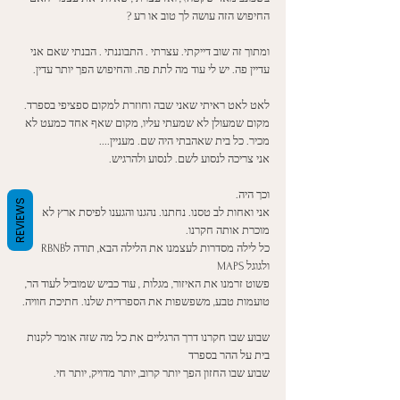
החיפוש הזה עושה לך טוב או רע ? 
ומתוך זה שוב דייקתי. עצרתי . התבוננתי . הבנתי שאם אני 
עדיין פה. יש לי עוד מה לתת פה. והחיפוש הפך יותר עדין. 
לאט לאט ראיתי שאני שבה וחוזרת למקום ספציפי בספרד. 
מקום שמעולן לא שמעתי עליו, מקום שאף אחד כמעט לא 
מכיר. כל בית שאהבתי היה שם. מעניין.... 
אני צריכה לנסוע לשם. לנסוע ולהרגיש.
וכך היה. 
REVIEWS
אני ואחות לב טסנו. נחתנו. נהגנו והגענו לפיסת ארץ לא 
מוכרת אותה חקרנו. 
כל לילה מסדרות לעצמנו את הלילה הבא, תודה לRBNB 
ולגוגל MAPS 
פשוט זרמנו את האיזור, מגלות , עוד כביש שמוביל לעוד הר, 
טועמות טבע, משפשפות את הספרדית שלנו. חתיכת חוויה. 
שבוע שבו חקרנו דרך הרגליים את כל מה שזה אומר לקנות 
בית על ההר בספרד
שבוע שבו החזון הפך יותר קרוב, יותר מדויק, יותר חי. 