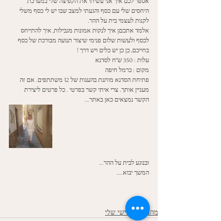
אספר לכם איך אני עשיתי את הקפיצה שלי במערכת 
היחסים שלי עם כסף והגעתי למצב שבו יש לי כסף משלי 
לקנות לעצמי בית על ההר. 
אלמד אתכםן איך לנקות אמונות מגבילות, איך להתייחס 
לכסף ולעשות שלום פנימי שיצור תנועה מבורכת של כסף 
בחייכם, כן כן יש כלים ויש דרך ! 
עלות : 350 ש"ח לסדנא
מקום : כרמל חיפה
פתיחת הסדנא מותנת בהענות של 12 משתתפים. אם זה 
מעניין אותך. צרי איתי קשר בפרטי . כל פרטים ליצירת 
הקשר נמצאים כאן באתר...
ובנוגע לבית על ההר... 
המשך יבוא....
מהעולם האישי שלי