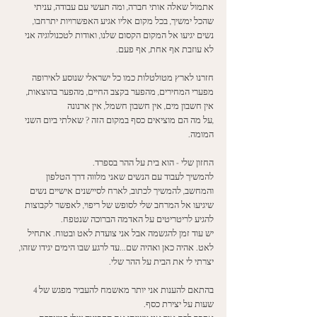
אתמול שאלה אותי חברה, ומה תעשי עם עבודה, עניתי 
שהכל ימשיך, בכל מקום אליו אגיע האפשרויות יתרחבו, 
נשים יגיעו אל המקום הקסום שלנו, ואודות לטכנולוגיה אני 
לא עוזבת אף אחת, אף פעם. 
חזרנו לארץ מטולטלות כמו כל ישראלי שנוסע לאירופה 
מפערי המחירים, מהפער בקצב החיים, מהפער בהוצאות, 
אין חשבון מים, אין חשבון חשמל, אין ארנונה
,על מה הם מוציאים כסף במקום הזה ? שאלתי ביום השני 
המומה. 
החזון שלי - הוא בית על ההר בספרד. 
להמשיך לעבוד עם הנשים שאני מלווה דרך הטלפון 
והמחשב, להמשיך לכתוב, לארח לסיישנים אישיים נשים 
שיגיעו אל המרחב שלי לסופש של ריפוי, לאפשר לקבוצות 
להגיע לריטריטים על האדמה הברוכה שנטפח. 
יש עוד זמן להגשמה אבל אני צועדת לאט ובטוח. אתחיל 
לאט. אהיה כאן ואהיה שם...עד לרגע שבו הימים יגידו שזהו,  
יצרתי לי את הבית על ההר שלי. 
בהתאם להענות אני יותר מאשמח להעביר מפגש של 4 
שעות על יצירת כסף. 