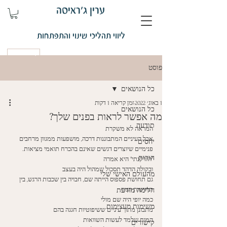
ערין ג'ראיסה
ליווי תהליכי שינוי והתפתחות
קביעת פגישה
פוסט
כל הנושאים
1 באוג׳ 2022
זמן קריאה 1 דקות
כל הנושאים
מה אפשר לראות בפנים שלך?
תודעה
המראה לא משקרת
אבל העיניים המתבוננות דרכה, מושפעות ממגוון מרחבים 
יחסים
פנימיים שיוצרים דגשים שאינם בהכרח תואמי מציאות. 
הורות
"הזדקנתי" היא אמרה 
ובקולה הדהד תסכול שמהול היה בעצב
מהעולם האישי שלי
גם תחושת פספוס הייתה שם, חבויה בין שכבות הרגש, בין 
תחושות הגוף.
חלימה מודעת
כמה יופי היה שם מולי 
משימות מעצימות
מתבונן מתוך עיניים ששיפוטיות חגגה בהם
המוח שלמד לעשות השוואות 
קישורים