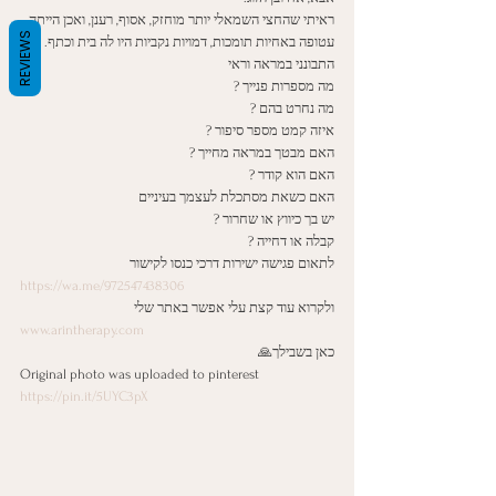
ראיתי שהחצי השמאלי יותר מוחזק, אסוף, רענן, ואכן הייתה 
REVIEWS
עטופה באחיות תומכות, דמויות נקביות היו לה בית וכתף. 
התבונני במראה וראי
מה מספרות פנייך ? 
מה נחרט בהם ? 
איזה קמט מספר סיפור ? 
האם מבטך במראה מחייך ? 
האם הוא קודר ? 
האם כשאת מסתכלת לעצמך בעיניים
יש בך כיווץ או שחרור ? 
קבלה או דחייה ? 
לתאום פגישה ישירות דרכי כנסו לקישור
https://wa.me/972547438306
ולקרוא עוד קצת עלי אפשר באתר שלי 
www.arintherapy.com
כאן בשבילך🙏
Original photo was uploaded to pinterest
https://pin.it/5UYC3pX