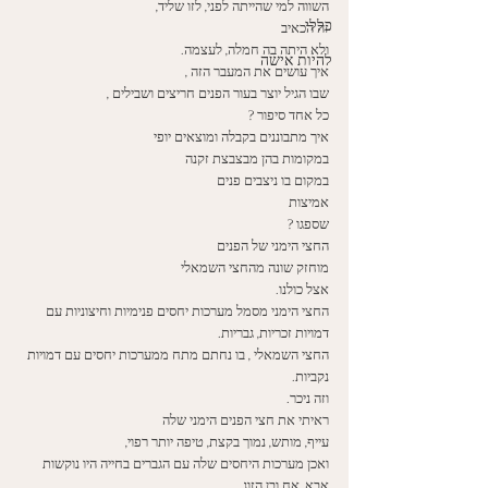
השווה למי שהייתה לפני, לזו שליד, 
כללי
זה הכאיב
ולא היתה בה חמלה, לעצמה. 
להיות אישה
איך עושים את המעבר הזה , 
שבו הגיל יוצר בעור הפנים חריצים ושבילים , 
כל אחד סיפור ? 
איך מתבוננים בקבלה ומוצאים יופי
במקומות בהן מבצבצת זקנה 
במקום בו ניצבים פנים
אמיצות 
שספגו ? 
החצי הימני של הפנים 
מוחזק שונה מהחצי השמאלי
אצל כולנו. 
החצי הימני מסמל מערכות יחסים פנימיות וחיצוניות עם 
דמויות זכריות, גבריות. 
החצי השמאלי , בו נחתם מתח ממערכות יחסים עם דמויות 
נקביות. 
וזה ניכר. 
ראיתי את חצי הפנים הימני שלה
עייף, מותש, נמוך בקצת, טיפה יותר רפוי,
ואכן מערכות היחסים שלה עם הגברים בחייה היו נוקשות  
אבא, אח ובן הזוג. 