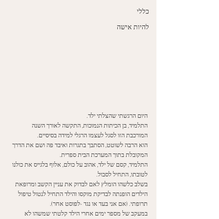
כללי
להיות אישה
היום הרגשתי שהצלתי ילד. 
התלמיד, בן הכיתות הנמוכות, התקשה לאורך השנה 
המורכבת הזו לסגל לעצמו הרגלי למידה בסיסיים. 
הוא הרבה לשוטט, הסתבך בתגרות ואיבד פה ושם את הדרך 
המקובלת בתוך המערכת הבית ספרית. 
התלמיד, קסם של ילד, אהוב על כולם, אלוף בלגייס את כולנו 
לטובתו, התחיל לסבול. 
בשלב כלשהו הומלץ לאם לבדוק את עניין הקשב ומרופאת 
הילדים הופנתה לבדיקת מוקסו והילד התחיל לנטול טיפול 
תרופתי. (אם אני בעד או נגד -לפוסט אחר). 
במעקב של מספר ימים אחרי הילד קלטתי שמשהו לא 