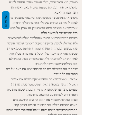
כשורה, הוא נראה עצוב, מילד השובב שהיה  התחיל להגיע 
מוקדם אל חדר המנהלת בטענה שיש לו כאב ראש והוא 
רוצה הביתה לאמא. 
REVIEWS
גייסתי את המחנכת המקסימה שלו וביקשתי שתבקש מהאם 
לצלם לי את כל הניירת שקיבלה במהלך ההליך הרפואי, 
אציין שהאם בעצמה אינה קוראת ואין לה שמץ של מושג 
בכל מה שקשור לנושאים הללו. 
בסיכום המידע הרפואי הבנתי שהתלמיד נשלח לפסיכיאטר 
ולא לנוירולוג לביצוע בדיקת המוקסו, והסתבר שלאור הקושי 
שלו בביצוע המבדק, הרופאה רשמה לו תרופה פסיכיאטרית 
שכשקראתי את הייעוד שלה קיבלתי צמרמורת בכל הגוף. 
למרות שאני לא רופאה ולא פסיכאטרית משהו הרגיש לא 
טוב. החלטתי שאני חייבת להתערב. 
שיתפתי את פסיכולוג בית הספר ויחד זימנו את האם אל בית 
הספר עם כל הניירת..
אקצר ... ואומר שלאחר שיחה עמוקה קיבלנו את אישור 
האם להתקשר בנוכחותה אל הפסיכיאטר שסינן אותה 3 
פעמים ברצף עד שלקחנו את הנייד והסברנו שכאן צוות בית 
הספר דורש לשוחח עם הרופאה בדחיפות. 
בסיום הפגישה שאלתי את האם מה היא מרגישה, היא 
תארה תחושת הקלה. אני הרגשתי סוג של ניצחון קטן, 
תחושת הבטן שלי הייתה נכונה וטיפול התרופתי השגוי שהוא 