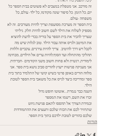
קיבל הופסק מיד ולאלתר. 
זה מורכב. אני מטפלת במצבים לא פשוטים בבית הספר כל 
יום, כל הזמן. כל סיפור שונה מקודמו, כל ילד- עולם, כל 
משפחה -עולם.  
בית הספר זה מערכת מסועפת וצריך להיות מעורבים. זה לא 
מספיק לשלוח את הילד לשם חשוב להיות חלק. גיליתי 
שצריך להכיר את בית הספר על בוריה בכדי לדעת להוציא 
את המיטב ולגייס אותה עבור הילד. טוב לגלות שיש מה 
לקבל ויש דרך להיטיב.  צריך להיות עירניים, עקביים וללוות 
תהליכי מהתחלה ועד הסוף,להיות ערים אל הילדים, מבחינה 
לימודית, רגשית ולא פחות חשוב משני הקודמים -חברתית. 
אני מעניקה פגישות ייעוץ להורים סביב נושא בית ספר. אני 
מלווה הורים באופן פרטי כשיש קושי של התלמיד בתוך בית 
ספר ומדריכה כיצד לגייס את כל משאבי בית הספר לטובת 
הילד. 
השנה כבר נגמרת...אוטוטו חופש גדול
זכרו את השם, רשמו את המספר
ובמידת הצורך אל תהססו לתאם פגישת ניווט
שתחזיר לכם את הכוח שלכם ותעצים את ההתמודדות 
שלכם כהורים לטובת ילדכם בתוך בית הספר.
הורות