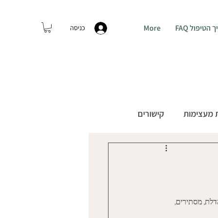
טיפול FAQ
More
כניסה
התקשרו: 054-7438306
 מעצימות
קישורים
לת, מסתירים, 