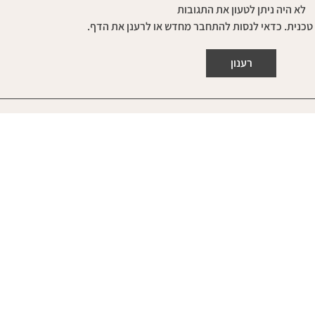
מסע ה
לא היה ניתן לטעון את התגובות
רק כשהם כבר ממש חסרי אונים.
טכנית. כדאי לנסות להתחבר מחדש או לרענן את הדף.
במקרים כאלה העבודה היא יותר
מורכבת...
רענון