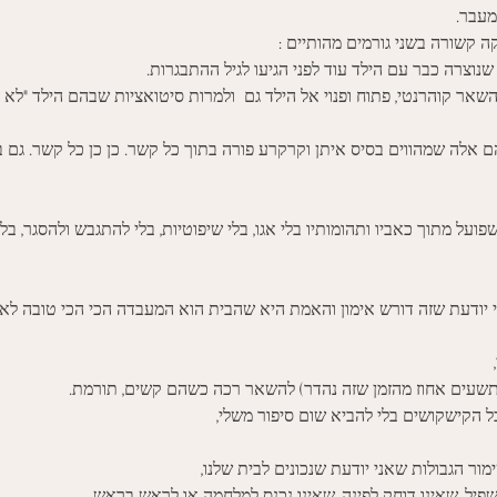
עבר. 
 קשורה בשני גורמים מהותיים :
וצרה כבר עם הילד עוד לפני הגיעו לגיל ההתבגרות. 
אר קוהרנטי, פתוח ופנוי אל הילד גם  ולמרות סיטואציות שבהם הילד "לא מכ
 אלה שמהווים בסיס איתן וקרקרע פורה בתוך כל קשר. כן כן כל קשר. גם ב
ועל מתוך כאביו ותהומותיו בלי אגו, בלי שיפוטיות, בלי להתגבש ולהסגר, בלי 
י יודעת שזה דורש אימון והאמת היא שהבית הוא המעבדה הכי הכי טובה לאי
בתשעים אחוז מהזמן שזה נהדר) להשאר רכה כשהם קשים, תורמת. 
ל הקישקושים בלי להביא שום סיפור משלי, 
מור הגבולות שאני יודעת שנכונים לבית שלנו,
פיל, שאינו דוחק לפינה, שאינו נכנס למלחמה או לראש בראש. 