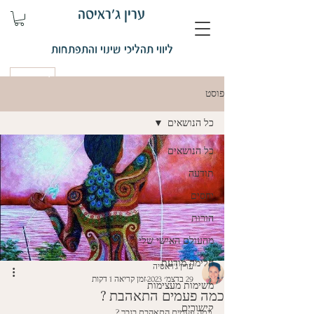
ערין ג'ראיסה
ליווי תהליכי שינוי והתפתחות
קביעת פגישה
פוסט
כל הנושאים
כל הנושאים
תודעה
יחסים
הורות
מהעולם האישי שלי
חלימה מודעת
ערין ג'ראסיה
29 בדצמ׳ 2023
זמן קריאה 1 דקות
משימות מעצימות
כמה פעמים התאהבת ?
קישורים
כמה פעמים התאהבת בגבר ? 