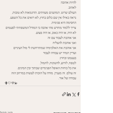
להיות אהובה
לאהוב. 
העולם שרוט. המושגים מעוותים. הדוגמאות לא טובות, 
נראה כאילו אין שם כלום בחוץ, לא רואים את כל השפע. 
החסימה היא פנימית. 
צריך ללמוד מחדש מהי אהבה כי המודל המשפחתי לפעמים 
לא היה, או היה כאוב, או היה פצוע. 
אני אוהבת לעבוד עם זה 
ואני אוהבת להצליח
אני אוהבת את האלכימיה שמתרחשת לי מול העיניים 
ועדיין תמיד יש עבודה לעבוד
בעצמנו ובחוץ
לטפח, לזרוע, להשקות, לחמול, 
את כל כוחות האופל הפנימיים שבתוך ובין המינים. 
זה עולם. זה מעניין. מודה על הזכות לעשות במרחב הזה 
עבודה של אור. 
🪻🤍💜💫
הצג הכול