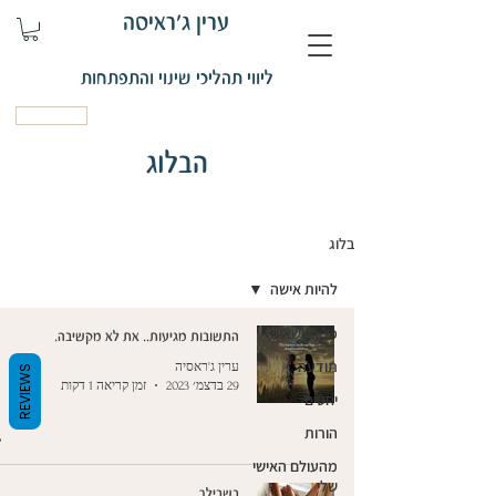
ערין ג'ראיסה
ליווי תהליכי שינוי והתפתחות
קביעת פגישה
הבלוג
בלוג
להיות אישה
כל הנושאים
התשובות מגיעות.. את לא מקשיבה.
תודעה
ערין ג'ראסיה
REVIEWS
29 בדצמ׳ 2023
זמן קריאה 1 דקות
יחסים
הורות
מהעולם האישי
שלי
בשבילך