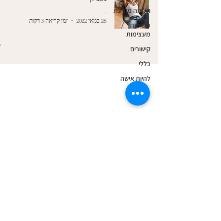
חלימה מודעת
-
26 במאי 2022
זמן קריאה 3 דקות
משימות
מעצימות
קישורים
כללי
- מלווה גירושין - מטפלת אישית - הורות
להיות אישה
צור קשר
SSC מהי שיטת
כתובת הקליניקה:
שונמית 2 חיפה
טלפון:
054-7438306
אימייל:
arin23@gmail.com
עוצב ופותח על-ידי ענבר דיגיטל