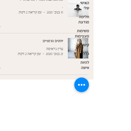
האישי
שלי
-
11 בנוב׳ 2021
זמן קריאה 2 דקות
חלימה
מודעת
משימות
מעצימות
יחסים הרסניים
קישורים
ערין ג'ראיסה
כללי
21 בנוב׳ 2020
זמן קריאה 2 דקות
להיות
אישה
- מלווה גירושין - מטפלת אישית - הורות
צור קשר
SSC מהי שיטת
כתובת הקליניקה:
שונמית 2 חיפה
טלפון:
054-7438306